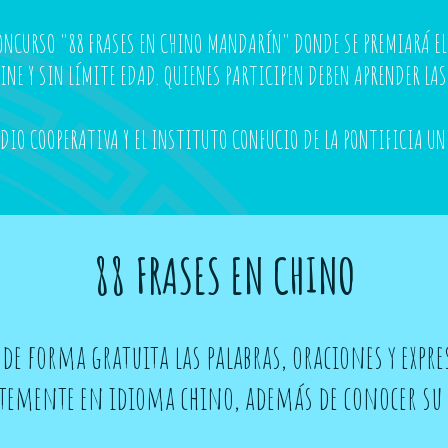
ONCURSO "88 FRASES EN CHINO MANDARÍN" DONDE SE PREMIARÁ EL 
LINE Y SIN LÍMITE EDAD. QUIENES PARTICIPEN DEBEN APRENDER L
ADIO COOPERATIVA Y EL INSTITUTO CONFUCIO DE LA PONTIFICIA UN
88 FRASES EN CHINO
 de forma gratuita las palabras, oraciones y exp
emente en idioma chino, además de conocer su r