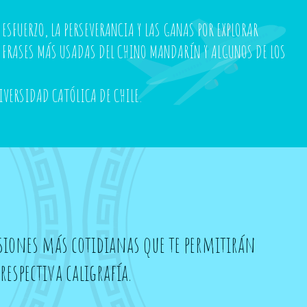
ESFUERZO, LA PERSEVERANCIA Y LAS GANAS POR EXPLORAR
AS FRASES MÁS USADAS DEL CHINO MANDARÍN Y ALGUNOS DE LOS
IVERSIDAD CATÓLICA DE CHILE.
resiones más cotidianas que te permitirán
espectiva caligrafía.